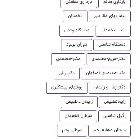
بارداری سالم
بارداری مطمئن
بیماریهای مقاربتی
تخمدان
تنبلی تخمدان
دتسگاه رحمی
دستگاه تناسلی
دوران پریود
دکتر-مریم-معتمدی
دکتر-معتمدی
دکتر-معتمدی-اصفهان
دکتر زنان
دکتر زنان و زایمان
روشهای پیشگیری
زایمانطبیعی
زایمان ـ طبیعی
زگیل تناسلی
سرطان تخمدان
سرطان دهانه رحم
سرطان رحم