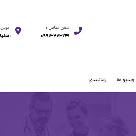
تلفن تماس :
آدرس
09913473241
اصفهان
ویدیو ها
زمانبندی