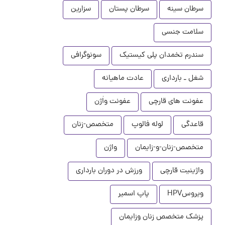
سرطان سینه
سرطان پستان
سزارین
سلامت جنسی
سندرم تخمدان پلی کیستیک
سونوگرافی
شغل ـ بارداری
عادت ماهیانه
عفونت های قارچی
عفونت واٰژن
قاعدگی
لوله فالوپ
متخصص-زنان
متخصص-زنان-و-زایمان
واژن
واژینیت قارچی
ورزش در دوران بارداری
ویروسHPV
پاپ اسمیر
پزشک متخصص زنان وزایمان