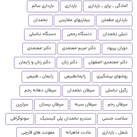
آمادگی ـ برای ـ بارداری
بارداری
بارداری سالم
بارداری مطمئن
بیماریهای مقاربتی
تخمدان
تنبلی تخمدان
دتسگاه رحمی
دستگاه تناسلی
دوران پریود
دکتر-مریم-معتمدی
دکتر-معتمدی
دکتر-معتمدی-اصفهان
دکتر زنان
دکتر زنان و زایمان
روشهای پیشگیری
زایمانطبیعی
زایمان ـ طبیعی
زگیل تناسلی
سرطان تخمدان
سرطان دهانه رحم
سرطان رحم
سرطان سینه
سرطان پستان
سزارین
سلامت جنسی
سندرم تخمدان پلی کیستیک
سونوگرافی
شغل ـ بارداری
عادت ماهیانه
عفونت های قارچی