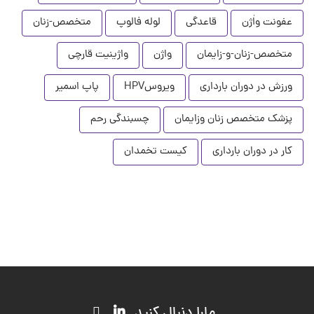
عفونت واٰژن
قاعدگی
لوله فالوپ
متخصص-زنان
متخصص-زنان-و-زایمان
واژن
واژینیت قارچی
ورزش در دوران بارداری
ویروسHPV
پاپ اسمیر
پزشک متخصص زنان وزایمان
چسبندگی رحم
کار در دوران بارداری
کیست تخمدان
مارا دنبال کنید