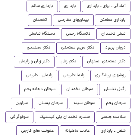
آمادگی ـ برای ـ بارداری
بارداری
بارداری سالم
بارداری مطمئن
بیماریهای مقاربتی
تخمدان
تنبلی تخمدان
دتسگاه رحمی
دستگاه تناسلی
دوران پریود
دکتر-مریم-معتمدی
دکتر-معتمدی
دکتر-معتمدی-اصفهان
دکتر زنان
دکتر زنان و زایمان
روشهای پیشگیری
زایمانطبیعی
زایمان ـ طبیعی
زگیل تناسلی
سرطان تخمدان
سرطان دهانه رحم
سرطان رحم
سرطان سینه
سرطان پستان
سزارین
سلامت جنسی
سندرم تخمدان پلی کیستیک
سونوگرافی
شغل ـ بارداری
عادت ماهیانه
عفونت های قارچی