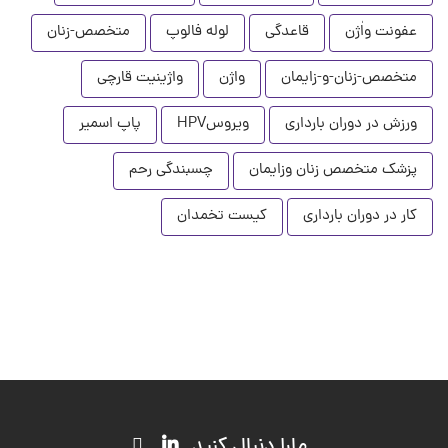
عفونت واٰژن
قاعدگی
لوله فالوپ
متخصص-زنان
متخصص-زنان-و-زایمان
واژن
واژینیت قارچی
ورزش در دوران بارداری
ویروسHPV
پاپ اسمیر
پزشک متخصص زنان وزایمان
چسبندگی رحم
کار در دوران بارداری
کیست تخمدان
مارا دنبال کنید