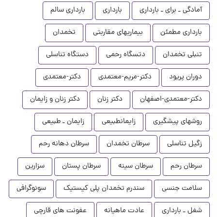
آمادگی ـ برای ـ بارداری
بارداری
بارداری سالم
بارداری مطمئن
بیماریهای مقاربتی
تخمدان
تنبلی تخمدان
دتسگاه رحمی
دستگاه تناسلی
دوران پریود
دکتر-مریم-معتمدی
دکتر-معتمدی
دکتر-معتمدی-اصفهان
دکتر زنان
دکتر زنان و زایمان
روشهای پیشگیری
زایمانطبیعی
زایمان ـ طبیعی
زگیل تناسلی
سرطان تخمدان
سرطان دهانه رحم
سرطان رحم
سرطان سینه
سرطان پستان
سزارین
سلامت جنسی
سندرم تخمدان پلی کیستیک
سونوگرافی
شغل ـ بارداری
عادت ماهیانه
عفونت های قارچی