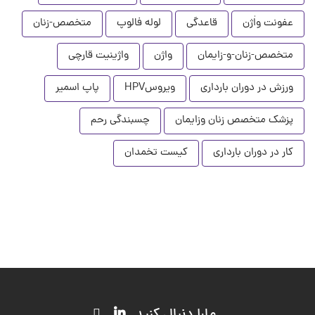
عفونت واٰژن
قاعدگی
لوله فالوپ
متخصص-زنان
متخصص-زنان-و-زایمان
واژن
واژینیت قارچی
ورزش در دوران بارداری
ویروسHPV
پاپ اسمیر
پزشک متخصص زنان وزایمان
چسبندگی رحم
کار در دوران بارداری
کیست تخمدان