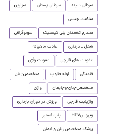
سرطان سینه
سرطان پستان
سزارین
سلامت جنسی
سندرم تخمدان پلی کیستیک
سونوگرافی
شغل ـ بارداری
عادت ماهیانه
عفونت های قارچی
عفونت واٰژن
قاعدگی
لوله فالوپ
متخصص-زنان
متخصص-زنان-و-زایمان
واژن
واژینیت قارچی
ورزش در دوران بارداری
ویروسHPV
پاپ اسمیر
پزشک متخصص زنان وزایمان