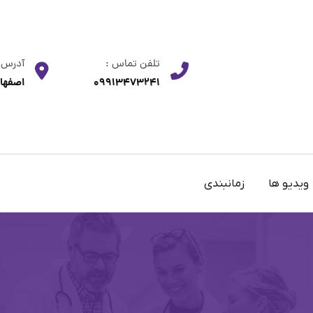
تلفن تماس :
آدرس
09913473241
اصفهان
ویدیو ها
زمانبندی