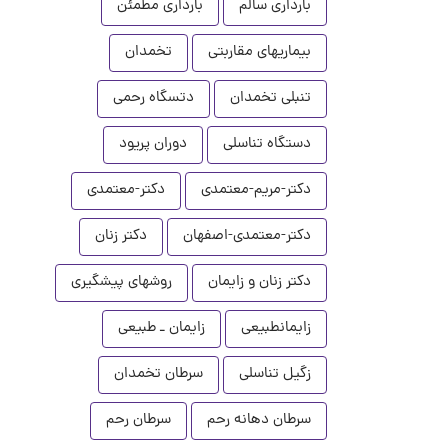
بارداری سالم
بارداری مطمئن
بیماریهای مقاربتی
تخمدان
تنبلی تخمدان
دتسگاه رحمی
دستگاه تناسلی
دوران پریود
دکتر-مریم-معتمدی
دکتر-معتمدی
دکتر-معتمدی-اصفهان
دکتر زنان
دکتر زنان و زایمان
روشهای پیشگیری
زایمانطبیعی
زایمان ـ طبیعی
زگیل تناسلی
سرطان تخمدان
سرطان دهانه رحم
سرطان رحم