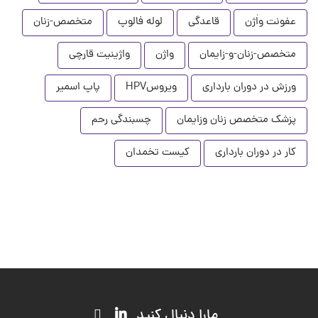
عفونت واٰژن
قاعدگی
لوله فالوپ
متخصص-زنان
متخصص-زنان-و-زایمان
واژن
واژینیت قارچی
ورزش در دوران بارداری
ویروسHPV
پاپ اسمیر
پزشک متخصص زنان وزایمان
چسبندگی رحم
کار در دوران بارداری
کیست تخمدان
مارا دنبال کنید