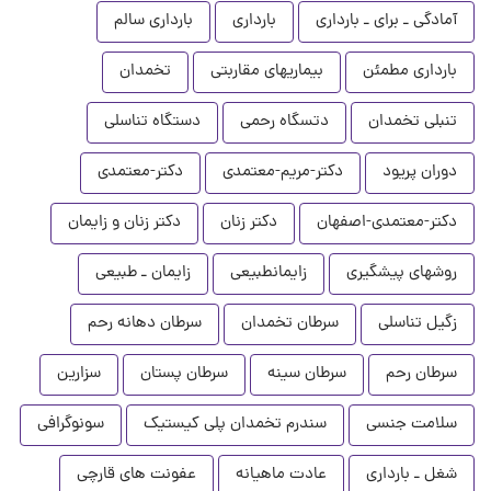
آمادگی ـ برای ـ بارداری
بارداری
بارداری سالم
بارداری مطمئن
بیماریهای مقاربتی
تخمدان
تنبلی تخمدان
دتسگاه رحمی
دستگاه تناسلی
دوران پریود
دکتر-مریم-معتمدی
دکتر-معتمدی
دکتر-معتمدی-اصفهان
دکتر زنان
دکتر زنان و زایمان
روشهای پیشگیری
زایمانطبیعی
زایمان ـ طبیعی
زگیل تناسلی
سرطان تخمدان
سرطان دهانه رحم
سرطان رحم
سرطان سینه
سرطان پستان
سزارین
سلامت جنسی
سندرم تخمدان پلی کیستیک
سونوگرافی
شغل ـ بارداری
عادت ماهیانه
عفونت های قارچی