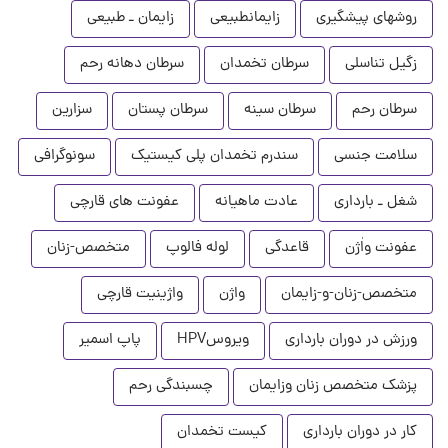
روشهای پیشگیری
زایمانطبیعی
زایمان ـ طبیعی
زگیل تناسلی
سرطان تخمدان
سرطان دهانه رحم
سرطان رحم
سرطان سینه
سرطان پستان
سزارین
سلامت جنسی
سندرم تخمدان پلی کیستیک
سونوگرافی
شغل ـ بارداری
عادت ماهیانه
عفونت های قارچی
عفونت واٰژن
قاعدگی
لوله فالوپ
متخصص-زنان
متخصص-زنان-و-زایمان
واژن
واژینیت قارچی
ورزش در دوران بارداری
ویروسHPV
پاپ اسمیر
پزشک متخصص زنان وزایمان
چسبندگی رحم
کار در دوران بارداری
کیست تخمدان