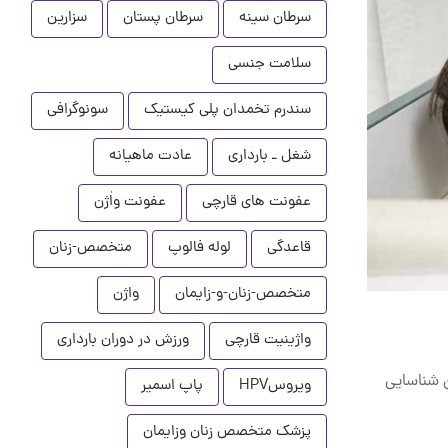
سرطان سینه
سرطان پستان
سزارین
سلامت جنسی
سندرم تخمدان پلی کیستیک
سونوگرافی
شغل ـ بارداری
عادت ماهیانه
عفونت های قارچی
عفونت واٰژن
قاعدگی
لوله فالوپ
متخصص-زنان
متخصص-زنان-و-زایمان
واژن
واژینیت قارچی
ورزش در دوران بارداری
ن شناسایی
ویروسHPV
پاپ اسمیر
پزشک متخصص زنان وزایمان