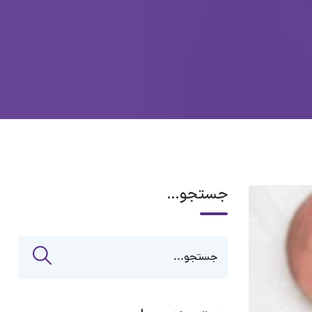
جستجو…