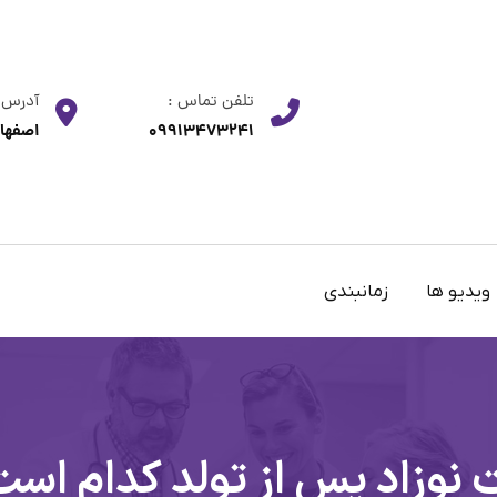
تلفن تماس :
آدرس
09913473241
اصفهان
ویدیو ها
زمانبندی
وزاد پس از تولد کدام اس