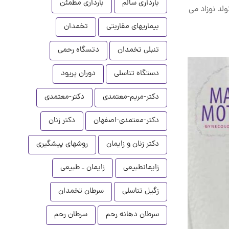
بارداری سالم
بارداری مطمئن
لد نوزاد می
بیماریهای مقاربتی
تخمدان
تنبلی تخمدان
دتسگاه رحمی
دستگاه تناسلی
دوران پریود
دکتر-مریم-معتمدی
دکتر-معتمدی
دکتر-معتمدی-اصفهان
دکتر زنان
دکتر زنان و زایمان
روشهای پیشگیری
زایمانطبیعی
زایمان ـ طبیعی
زگیل تناسلی
سرطان تخمدان
سرطان دهانه رحم
سرطان رحم