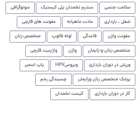
سلامت جنسی
سندرم تخمدان پلی کیستیک
سونوگرافی
شغل ـ بارداری
عادت ماهیانه
عفونت های قارچی
عفونت واٰژن
قاعدگی
لوله فالوپ
متخصص-زنان
متخصص-زنان-و-زایمان
واژن
واژینیت قارچی
ورزش در دوران بارداری
ویروسHPV
پاپ اسمیر
پزشک متخصص زنان وزایمان
چسبندگی رحم
کار در دوران بارداری
کیست تخمدان