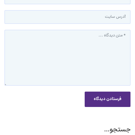
جستجو…