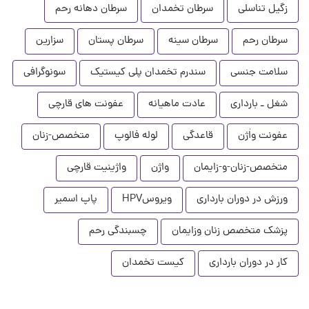
زگیل تناسلی
سرطان تخمدان
سرطان دهانه رحم
سرطان رحم
سرطان سینه
سرطان پستان
سزارین
سلامت جنسی
سندرم تخمدان پلی کیستیک
سونوگرافی
شغل ـ بارداری
عادت ماهیانه
عفونت های قارچی
عفونت واٰژن
قاعدگی
لوله فالوپ
متخصص-زنان
متخصص-زنان-و-زایمان
واژن
واژینیت قارچی
ورزش در دوران بارداری
ویروسHPV
پاپ اسمیر
پزشک متخصص زنان وزایمان
چسبندگی رحم
کار در دوران بارداری
کیست تخمدان